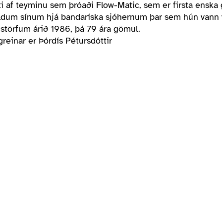
ti af teyminu sem þróaði Flow-Matic, sem er firsta enska
ldum sínum hjá bandaríska sjóhernum þar sem hún vann v
af störfum árið 1986, þá 79 ára gömul.
greinar er
Þórdís Pétursdóttir