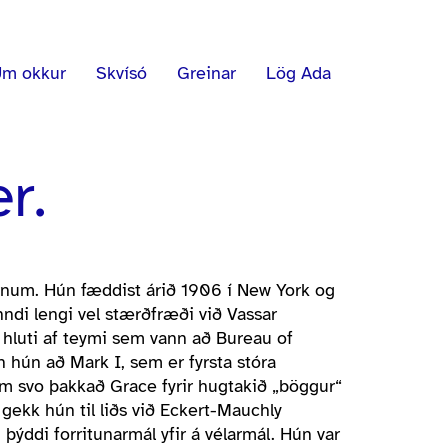
m okkur
Skvísó
Greinar
Lög Ada
r.
ernum. Hún fæddist árið 1906 í New York og
ndi lengi vel stærðfræði við Vassar
r hluti af teymi sem vann að Bureau of
hún að Mark I, sem er fyrsta stóra
etum svo þakkað Grace fyrir hugtakið „böggur“
 gekk hún til liðs við Eckert-Mauchly
ddi forritunarmál yfir á vélarmál. Hún var