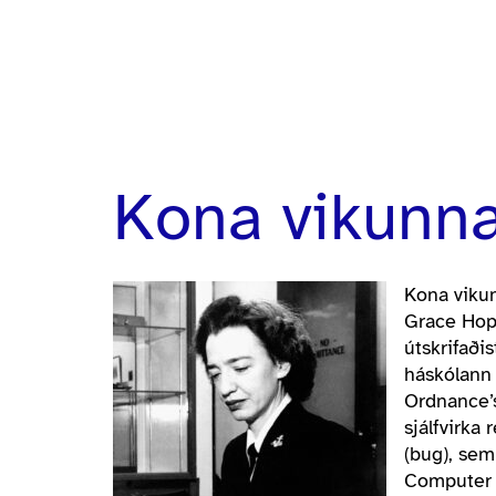
Kona vikunna
Kona viku
Grace Hopp
útskrifaði
háskólann 
Ordnance’s
sjálfvirka
(bug), sem
Computer C