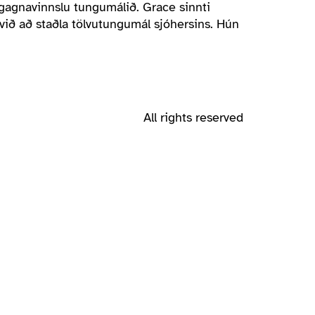
 gagnavinnslu tungumálið. Grace sinnti
ið að staðla tölvutungumál sjóhersins. Hún
All rights reserved