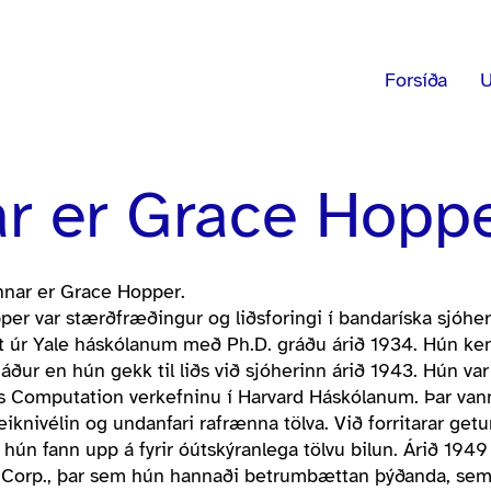
Forsíða
U
r er Grace Hoppe
nnar er Grace Hopper.
er var stærðfræðingur og liðsforingi í bandaríska sjóh
st úr Yale háskólanum með Ph.D. gráðu árið 1934. Hún ken
áður en hún gekk til liðs við sjóherinn árið 1943. Hún va
 Computation verkefninu í Harvard Háskólanum. Þar vann 
 reiknivélin og undanfari rafrænna tölva. Við forritarar g
 hún fann upp á fyrir óútskýranlega tölvu bilun. Árið 1949
orp., þar sem hún hannaði betrumbættan þýðanda, sem þý