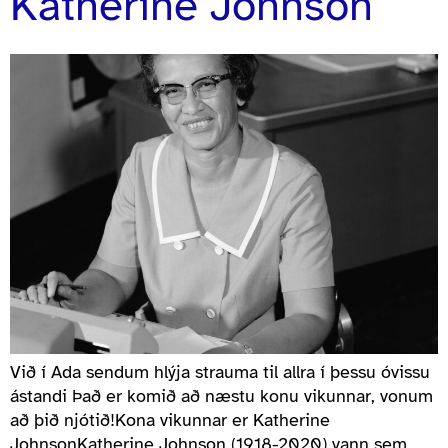
Katherine Johnson
Við í Ada sendum hlýja strauma til allra í þessu óvissu
ástandi Það er komið að næstu konu vikunnar, vonum
að þið njótið!Kona vikunnar er Katherine
JohnsonKatherine Johnson (1918-2020) vann sem