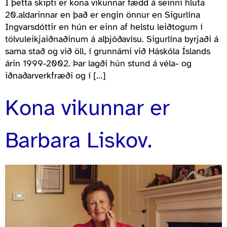
Í þetta skipti er kona vikunnar fædd á seinni hluta
20.aldarinnar en það er engin önnur en Sigurlína
Ingvarsdóttir en hún er einn af helstu leiðtogum í
tölvuleikjaiðnaðinum á alþjóðavísu. Sigurlína byrjaði á
sama stað og við öll, í grunnámi við Háskóla Íslands
árin 1999-2002. Þar lagði hún stund á véla- og
iðnaðarverkfræði og í […]
Kona vikunnar er
Barbara Liskov.