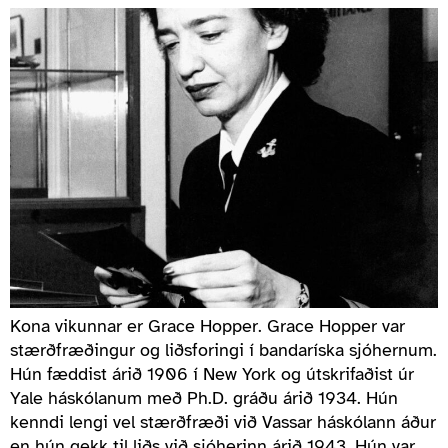
Kona vikunnar er Grace Hopper. Grace Hopper var
stærðfræðingur og liðsforingi í bandaríska sjóhernum.
Hún fæddist árið 1906 í New York og útskrifaðist úr
Yale háskólanum með Ph.D. gráðu árið 1934. Hún
kenndi lengi vel stærðfræði við Vassar háskólann áður
en hún gekk til liðs við sjóherinn árið 1943. Hún var