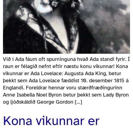
Við í Ada fáum oft spurninguna hvað Ada standi fyrir. Í
raun er félagið nefnt eftir næstu konu vikunnar! Kona
vikunnar er Ada Lovelace: Augusta Ada King, betur
þekkt sem Ada Lovelace fæddist 10. desember 1815 á
Englandi. Foreldrar hennar voru stærðfræðingurinn
Anne Isabella Noel Byron betur þekkt sem Lady Byron
og ljóðskáldið George Gordon […]
Kona vikunnar er