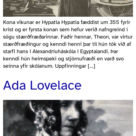
Kona vikunar er Hypatía Hypatía fæddist um 355 fyrir
krist og er fyrsta konan sem hefur verið nafngreind í
sögu stærðfræðarinnar. Faðir hennar, Theon, var virtur
stærðfræðingur og kenndi henni þar til hún tók við af
starfi hans í Alexandríuháskóla í Egyptalandi. Þar
kenndi hún heimspeki og stjörnufræði en varð svo
seinna yfir skólanum. Uppfinningar […]
Ada Lovelace