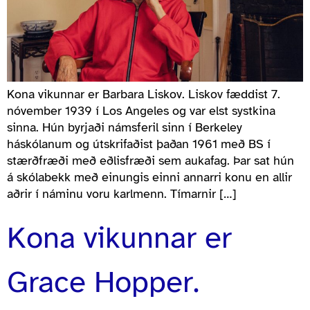
Kona vikunnar er Barbara Liskov. Liskov fæddist 7.
nóvember 1939 í Los Angeles og var elst systkina
sinna. Hún byrjaði námsferil sinn í Berkeley
háskólanum og útskrifaðist þaðan 1961 með BS í
stærðfræði með eðlisfræði sem aukafag. Þar sat hún
á skólabekk með einungis einni annarri konu en allir
aðrir í náminu voru karlmenn. Tímarnir […]
Kona vikunnar er
Grace Hopper.