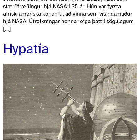
stærðfræðingur hjá NASA í 35 ár. Hún var fyrsta
afrísk-ameríska konan til að vinna sem vísindamaður
hjá NASA. Útreikningar hennar eiga þátt í sögulegum
[…]
Hypatía